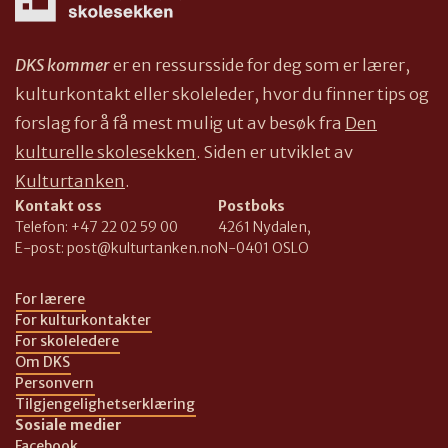
DKS kommer
er en ressursside for deg som er lærer,
kulturkontakt eller skoleleder, hvor du finner tips og
forslag for å få mest mulig ut av besøk fra
Den
kulturelle skolesekken
. Siden er utviklet av
Kulturtanken
.
Kontakt oss
Postboks
Telefon:
+47 22 02 59 00
4261 Nydalen,
E-post:
post@kulturtanken.no
N-0401 OSLO
For lærere
For kulturkontakter
For skoleledere
Om DKS
Personvern
Tilgjengelighetserklæring
Sosiale medier
Facebook