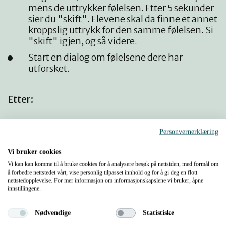
mens de uttrykker følelsen. Etter 5 sekunder
sier du "skift". Elevene skal da finne et annet
kroppslig uttrykk for den samme følelsen. Si
"skift" igjen, og så videre.
Start en dialog om følelsene dere har
utforsket.
Etter:
Skriv opp tittelen på DKS-produksjonen og
Personvernerklæring
følelsene dere har utforska. Individuelt:
Vi bruker cookies
La elevene velge seg EN følelse. Be dem
Vi kan kan komme til å bruke cookies for å analysere besøk på nettsiden, med formål om
skrive ned hvordan denne følelsen kom til
å forbedre nettstedet vårt, vise personlig tilpasset innhold og for å gi deg en flott
uttrykk i DKS besøket. Eks: «Jeg tenkte på
nettstedopplevelse. For mer informasjon om informasjonskapslene vi bruker, åpne
innstillingene.
ensomhet da …»
I grupper:
Nødvendige
Statistiske
La elevene som har valgt lik følelse få sitte