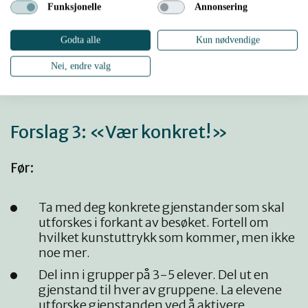
sammen. Elevene leser opp sine setninger.
Funksjonelle
Annonsering
Gruppa lager fire nye setninger som
definerer følelsen. Eks: «Ensomhet er …»
Godta alle
Kun nødvendige
I plenum:
Nei, endre valg
Gruppene presenterer sine påstander for
klassen.
Forslag 3: «Vær konkret!»
Før:
Ta med deg konkrete gjenstander som skal
utforskes i forkant av besøket. Fortell om
hvilket kunstuttrykk som kommer, men ikke
noe mer.
Del inn i grupper på 3-5 elever. Del ut en
gjenstand til hver av gruppene. La elevene
utforske gjenstanden ved å aktivere