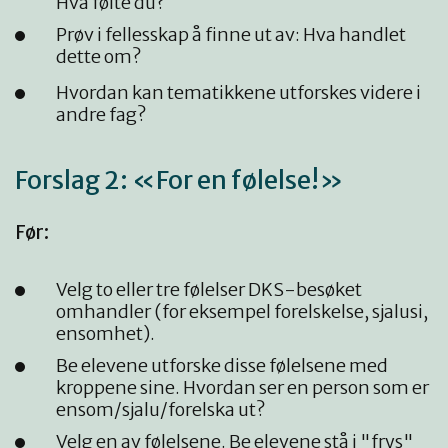
Hva følte du?
Prøv i fellesskap å finne ut av: Hva handlet
dette om?
Hvordan kan tematikkene utforskes videre i
andre fag?
Forslag 2: «For en følelse!»
Før:
Velg to eller tre følelser DKS-besøket
omhandler (for eksempel forelskelse, sjalusi,
ensomhet).
Be elevene utforske disse følelsene med
kroppene sine. Hvordan ser en person som er
ensom/sjalu/forelska ut?
Velg en av følelsene. Be elevene stå i "frys"