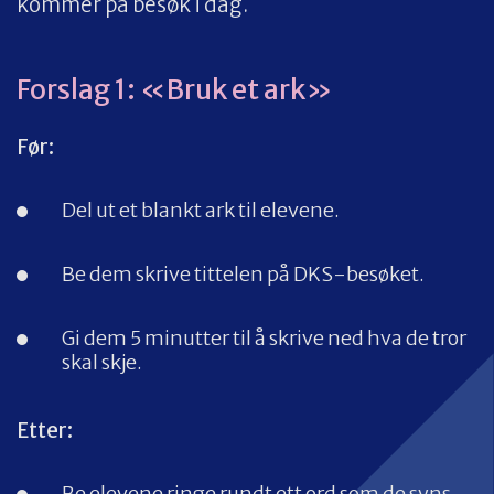
kommer på besøk i dag.
Forslag 1: «Bruk et ark»
Før:
Del ut et blankt ark til elevene.
Be dem skrive tittelen på DKS-besøket.
Gi dem 5 minutter til å skrive ned hva de tror
skal skje.
Etter:
Be elevene ringe rundt ett ord som de syns