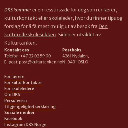
DKS kommer
er en ressursside for deg som er lærer,
kulturkontakt eller skoleleder, hvor du finner tips og
forslag for å få mest mulig ut av besøk fra
Den
kulturelle skolesekken
. Siden er utviklet av
Kulturtanken
.
Kontakt oss
Postboks
Telefon:
+47 22 02 59 00
4261 Nydalen,
E-post:
post@kulturtanken.no
N-0401 OSLO
For lærere
For kulturkontakter
For skoleledere
Om DKS
Personvern
Tilgjengelighetserklæring
Sosiale medier
Facebook
Instagram DKS Norge