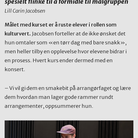
spesielt flinke til å formidle til målgruppen
Lill Carin Jacobsen
Målet med kurset er å ruste elever i rollen som
kulturvert.
Jacobsen forteller at de ikke ønsket det
hun omtaler som «en tørr dag med bare snakk»,
men heller tilby en opplevelse hvor elevene bidrar i
en prosess. Hvert kurs ender dermed med en
konsert.
– Vi vil gi dem en smakebit på arrangørfaget og lære
dem hvordan man lager gode rammer rundt
arrangementer, oppsummerer hun.