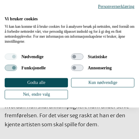
Personvernerklæring
Vi bruker cookies
Vi kan kan komme til å bruke cookies for å analysere besøk på nettsiden, med formål om
å forbedre nettstedet vårt, vise personlig tilpasset innhold og for å gi deg en flott
nettstedopplevelse. For mer informasjon om informasjonskapslene vi bruker, åpne
innstillingene.
Promoplakat under arbeid.
Nødvendige
Statistiske
Funksjonelle
Annonsering
Imens lager markedsføringsgruppa fargerike
plakater. I et hjørne får tre ivrige kulturverter en
Godta alle
Kun nødvendige
innføring i hvordan et lydbord fungerer, og ei følger
Nei, endre valg
oppmerksomt med mens Barrikmo forklarer
hvordan hun skal akkompagnere ham under selve
fremførelsen. For det viser seg raskt at han er den
kjente artisten som skal spille for dem.