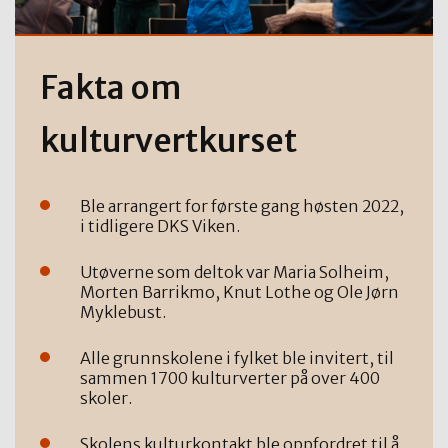
Fakta om
kulturvertkurset
Ble arrangert for første gang høsten 2022,
i tidligere DKS Viken.
Utøverne som deltok var Maria Solheim,
Morten Barrikmo, Knut Lothe og Ole Jørn
Myklebust.
Alle grunnskolene i fylket ble invitert, til
sammen 1700 kulturverter på over 400
skoler.
Skolens kulturkontakt ble oppfordret til å